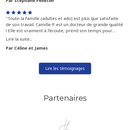
Par Stéphane Pelletier
"Toute la famille (adultes et ado) est plus que satisfaite
de son travail. Camille P. est un docteur de grande qualité
! Elle est vraiment à l'écoute, prend son temps pour
comprendre nos douleurs, toujours de bons conseils et
Lire la suite...
de bonne humeur ! C'est une personne qui veut aider les
Par Céline et James
gens par son activité. Un grand merci !! Je recommande
vivement !!!!"
Lire les témoignages
Partenaires