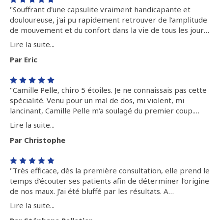
"Souffrant d'une capsulite vraiment handicapante et
douloureuse, j'ai pu rapidement retrouver de l'amplitude
de mouvement et du confort dans la vie de tous les jours,
ceci au bout de quelques semaines de soins et des
Lire la suite...
exercices en dehors . Merci Camille ! "
Par Eric
"Camille Pelle, chiro 5 étoiles. Je ne connaissais pas cette
spécialité. Venu pour un mal de dos, mi violent, mi
lancinant, Camille Pelle m'a soulagé du premier coup.
Clap clap. Merci. "
Lire la suite...
Par Christophe
"Très efficace, dès la première consultation, elle prend le
temps d'écouter ses patients afin de déterminer l'origine
de nos maux. J'ai été bluffé par les résultats. A
recommander sans hésitation ! Merci encore pour votre
Lire la suite...
aide !"