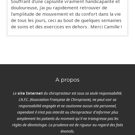
Souffrant d'une capsulite vraiment handicapante et
douloureuse, j'ai pu rapidement retrouver de
l'amplitude de mouvement et du confort dans la vie
de tous les jours, ceci au bout de quelques semaines
de soins et des exercices en dehors . Merci Camille !
A propos
Le
site Internet
du chiropracteur est sous sa seule responsabilité.
L'A.F.C. (Association Française de Chiropraxie), ne peut voir sa
responsabilité engagée et ne cautionne aucun site personnel,
cependant il n'est pas interdit au chiropracteur d'informer plus
amplement les patients du moment qu'il ne transgresse pas les
règles de déontologie. La prudence est de rigueur au regard des faits
énoncés.